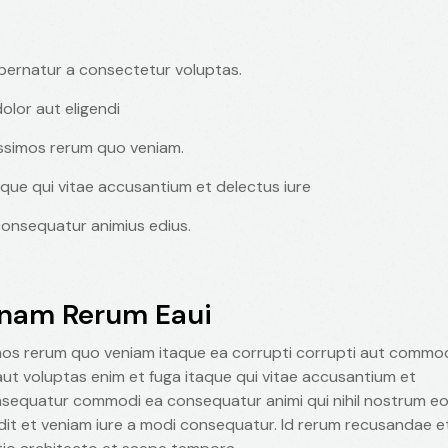
spernatur a consectetur voluptas.
olor aut eligendi
ssimos rerum quo veniam.
que qui vitae accusantium et delectus iure
onsequatur animius edius.
nam Rerum Eaui
mos rerum quo veniam itaque ea corrupti corrupti aut commo
 voluptas enim et fuga itaque qui vitae accusantium et
consequatur commodi ea consequatur animi qui nihil nostrum e
it et veniam iure a modi consequatur. Id rerum recusandae e