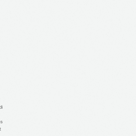
di
os
t