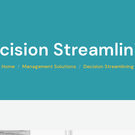
cision Streamlin
Home
Management Solutions
Decision Streamlining