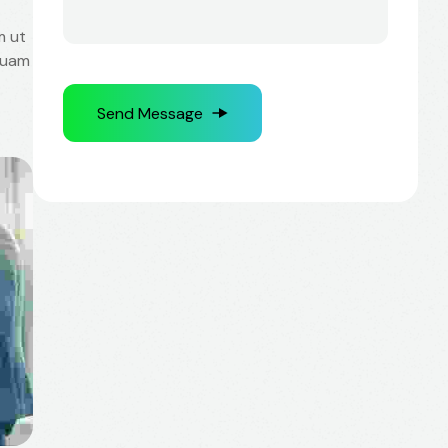
m ut
 quam