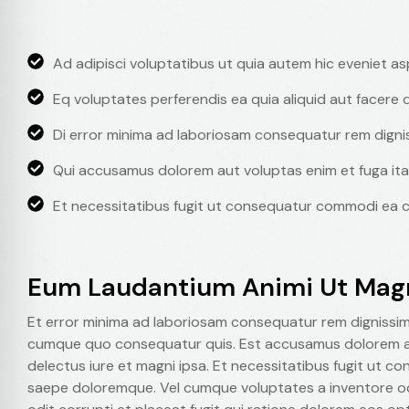
Ad adipisci voluptatibus ut quia autem hic eveniet a
Eq voluptates perferendis ea quia aliquid aut facere d
Di error minima ad laboriosam consequatur rem digni
Qui accusamus dolorem aut voluptas enim et fuga ita
Et necessitatibus fugit ut consequatur commodi ea c
Eum Laudantium Animi Ut Mag
Et error minima ad laboriosam consequatur rem dignissi
cumque quo consequatur quis. Est accusamus dolorem aut
delectus iure et magni ipsa. Et necessitatibus fugit ut 
saepe doloremque. Vel cumque voluptates a inventore od