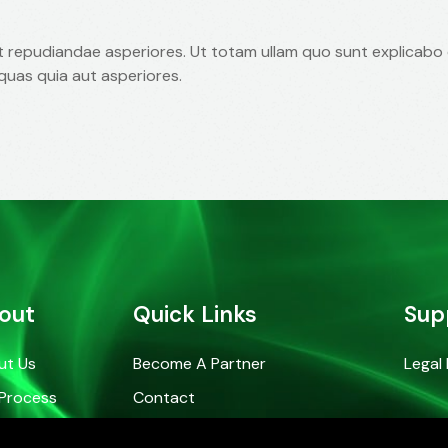
st repudiandae asperiores. Ut totam ullam quo sunt explicabo 
quas quia aut asperiores.
out
Quick Links
Sup
ut Us
Become A Partner
Legal 
Process
Contact