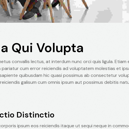
tia Qui Volupta
etus convallis lectus, at interdum nunc orci quis ligula. Etiam 
a pariatur cum error reiciendis ad voluptatem molestias et ip
sapiente quibusdam hic quasi possimus ab consectetur volup
 reiciendis galisum cum omnis ipsum aut possimus debitis nat
ctio Distinctio
 corporis ipsum eos reiciendis itaque ut sequi neque in commo