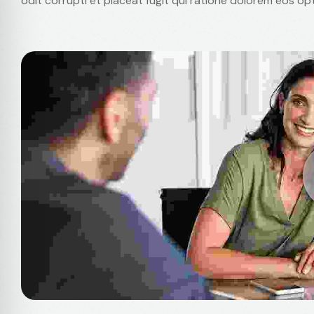
odit corrupti et placeat fugit qui ratione dolorem eos o