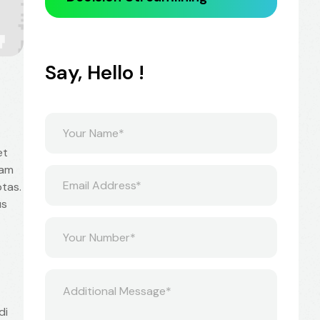
Say, Hello !
et
sam
tas.
us
di