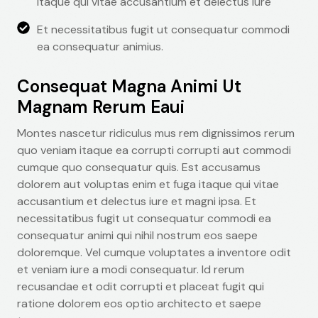
itaque qui vitae accusantium et delectus iure
Et necessitatibus fugit ut consequatur commodi
ea consequatur animius.
Consequat Magna Animi Ut
Magnam Rerum Eaui
Montes nascetur ridiculus mus rem dignissimos rerum
quo veniam itaque ea corrupti corrupti aut commodi
cumque quo consequatur quis. Est accusamus
dolorem aut voluptas enim et fuga itaque qui vitae
accusantium et delectus iure et magni ipsa. Et
necessitatibus fugit ut consequatur commodi ea
consequatur animi qui nihil nostrum eos saepe
doloremque. Vel cumque voluptates a inventore odit
et veniam iure a modi consequatur. Id rerum
recusandae et odit corrupti et placeat fugit qui
ratione dolorem eos optio architecto et saepe